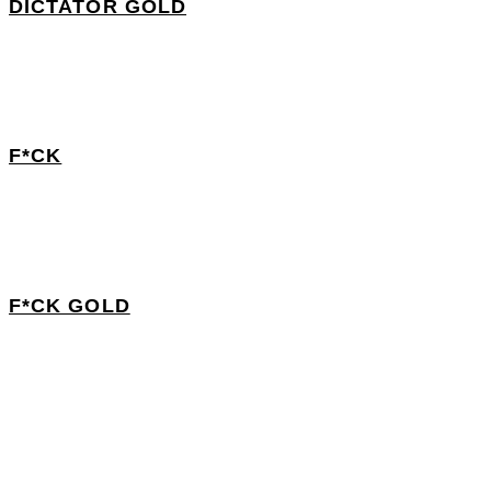
DICTATOR GOLD
F*CK
F*CK GOLD