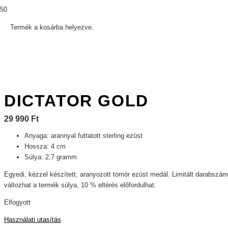
Termék
a kosárba helyezve.
DICTATOR GOLD
29 990
Ft
Anyaga: arannyal futtatott sterling ezüst
Hossza: 4 cm
Súlya: 2,7 gramm
Egyedi, kézzel készített, aranyozott tömör ezüst medál. Limitált darabsz
változhat a termék súlya, 10 % eltérés előfordulhat.
Elfogyott
Használati utasítás